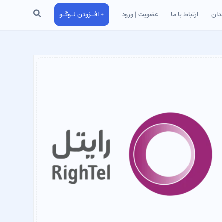
جستجو
دان
ارتباط با ما
عضویت | ورود
+ افـزودن لـوگـو