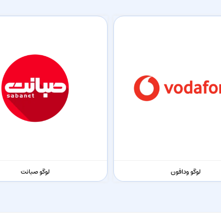
لوگو ودافون
لوگو صبانت