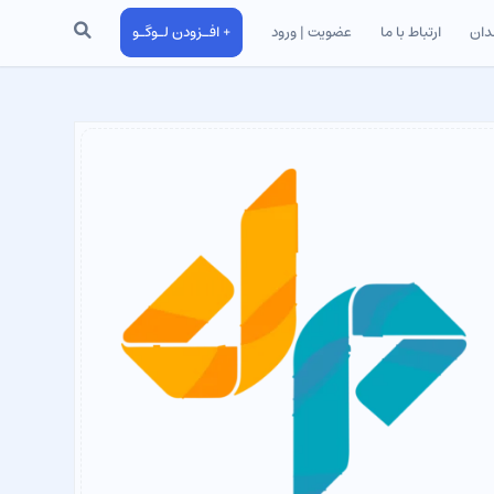
جستجو
دان
ارتباط با ما
عضویت | ورود
+ افـزودن لـوگـو