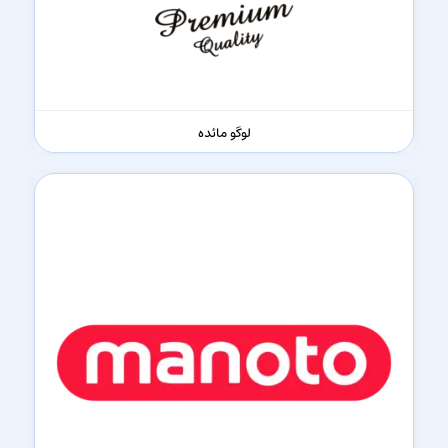
لوگو مائده