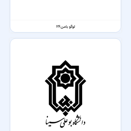
لوگو بامن‌24