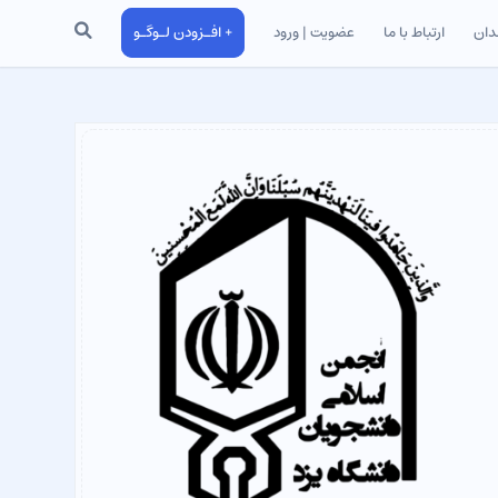
جستجو
دان
ارتباط با ما
عضویت | ورود
+ افـزودن لـوگـو