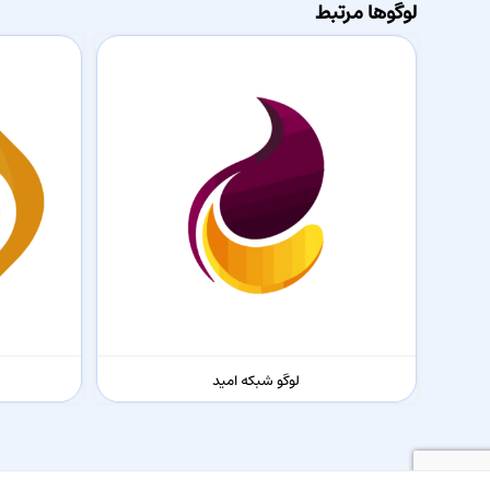
لوگوها مرتبط
لوگو شبکه امید