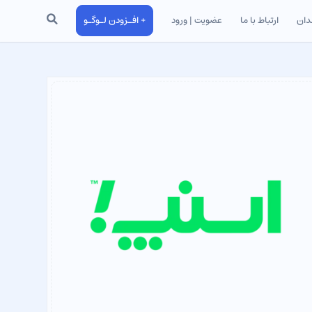
جستجو
دان
ارتباط با ما
عضویت | ورود
+ افـزودن لـوگـو