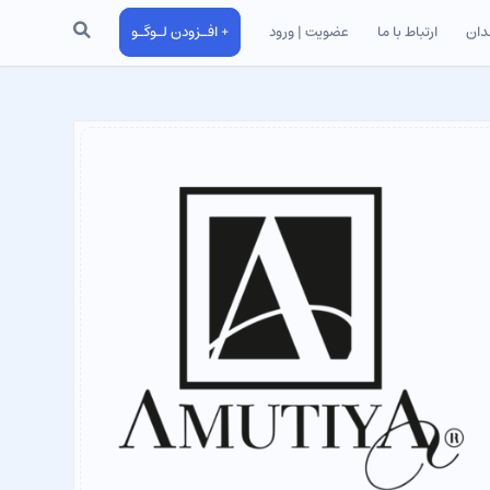
جستجو
دان
ارتباط با ما
عضویت | ورود
+ افـزودن لـوگـو