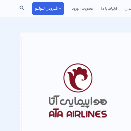
جستجو
دان
ارتباط با ما
عضویت | ورود
+ افـزودن لـوگـو