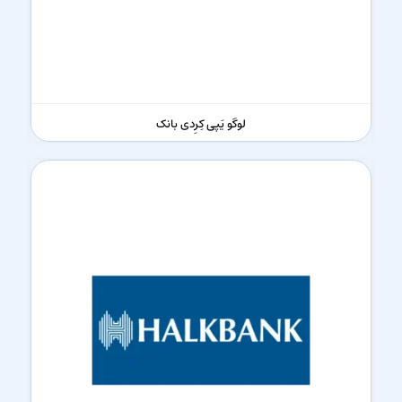
لوگو یَپی کِرِدی بانک