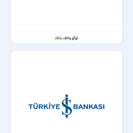
لوگو واکف بانک