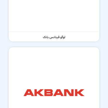
لوگو فینانس بانک