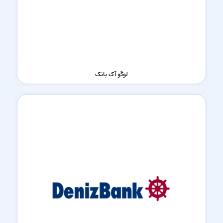
لوگو آک بانک